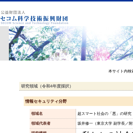
本サイト内検
研究領域（令和4年度採択）
情報セキュリティ分野
領域名
超スマート社会の「悪」の研究
領域代表者
坂井修一（東京大学 副学長／