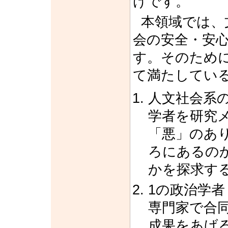
けです。
本領域では、
会の安全・安
す。そのため
て満たしてい
人文社会系
学者を研究
「悪」のあ
ろにあるの
かを探求す
1の政治学
専門家で合
成果をあげ