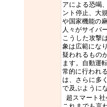
アによる恐喝
ント停止、大規
や国家機能の
人々がサイバ
こうした攻撃
象は広範にな
疑われるもの
ます。自動運
常的に行われ
は、さらに多
で及ぶように
超スマート社
これまでも言