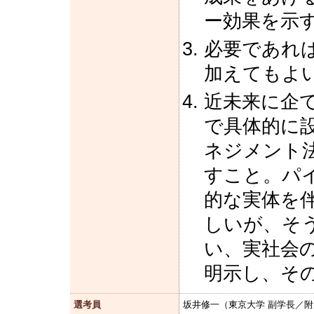
ー効果を示
必要であれ
加えてもよ
近未来に企
で具体的に
ネジメント
すこと。パ
的な実体を
しいが、そ
い、実社会
明示し、そ
選考員
坂井修一（東京大学 副学長／