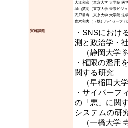
大江和彦（東京大学 大学院 医
城山英明（東京大学 未来ビジョ
宍戸常寿（東京大学 大学院 法
寳木和夫（（株）ハイセーフ 
・SNSにおけ
実施課題
測と政治学・
（静岡大学 狩
・権限の濫用
関する研究
（早稲田大学 
・サイバーフィ
の「悪」に関
システムの研
（一橋大学 寺