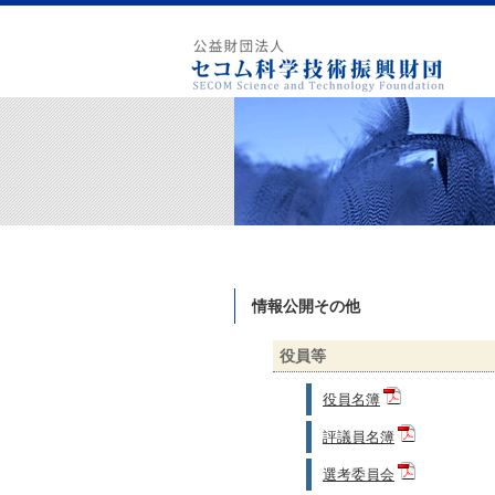
情報公開その他
役員等
役員名簿
評議員名簿
選考委員会