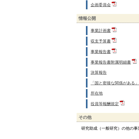
企画委員会
情報公開
事業計画書
収支予算書
事業報告書
事業報告書附属明細書
決算報告
「国と密接な関係がある」
所在地
役員等報酬規定
その他
研究助成（一般研究）の他の事