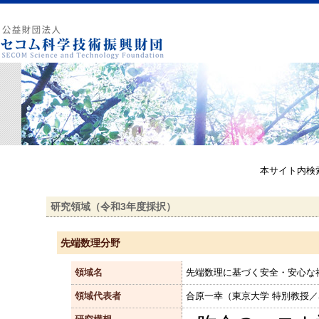
本サイト内検
研究領域（令和3年度採択）
先端数理分野
領域名
先端数理に基づく安全・安心な
領域代表者
合原一幸（東京大学 特別教授