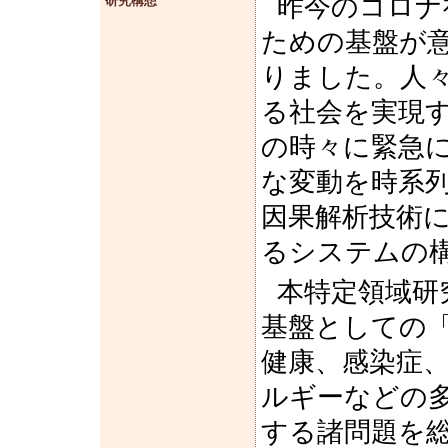
昨今のコロナ
研究構想
ための基盤が
りました。人
る社会を実現
の時々に緊急
な変動を時系
因果解析技術
るシステムの
本特定領域研
基盤としての
健康、感染症
ルギーなどの
する諸問題を