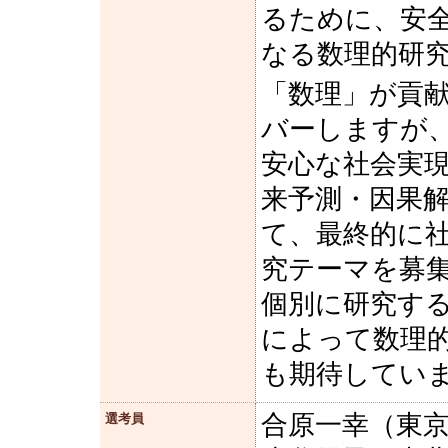
るために、安
なる数理的研
「数理」が貢
バーしますが
安心な社会実現
来予測・因果
て、最終的に
究テーマを募
個別に研究す
によって数理
も期待してい
合原一幸（東京
選考員