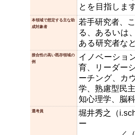
とを目指しま
若手研究者、
本領域で想定する主な助
成対象者
る、あるいは
ある研究者な
イノベーショ
接合性の高い既存領域の
例
育、リーダー
ーチング、カ
学、熟慮型民主
知心理学、脳
堀井秀之（i.s
選考員
ー
／（一社）