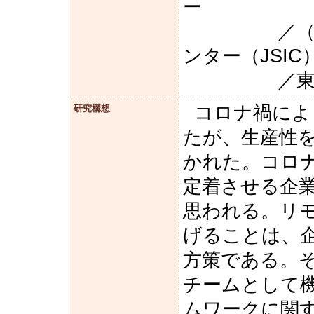
ー
／（一社）
ンター（JSI
／東京大
コロナ禍によ
研究構想
たが、生産性
かれた。コロ
定着させる企
思われる。リ
げることは、
方策である。
チームとして
ムワークに関