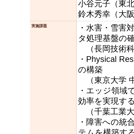
小谷元子（東北
鈴木秀幸（大阪
・水害・雪害
実施課題
タ処理基盤の
（長岡技術科学
・Physical R
の構築
（東京大学 中
・エッジ領域
効率を実現す
（千葉工業大学
・障害への統
テムを構築す