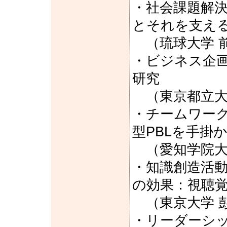
・社会課題解
とそれを支え
（琉球大学 前
・ビジネス企
研究
（東京都立大学
・チームワー
型PBLを手掛
（愛知学院大学
・知識創造活
の効果：視聴
（東京大学 彭
・リーダーシ