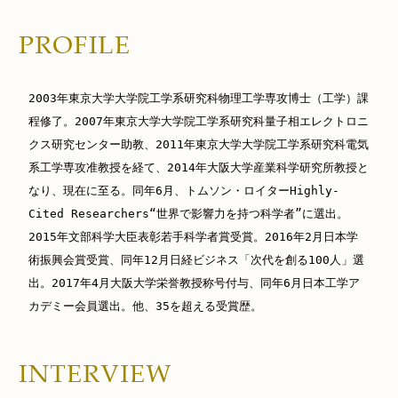
2003年東京大学大学院工学系研究科物理工学専攻博士（工学）課
程修了。2007年東京大学大学院工学系研究科量子相エレクトロニ
クス研究センター助教、2011年東京大学大学院工学系研究科電気
系工学専攻准教授を経て、2014年大阪大学産業科学研究所教授と
なり、現在に至る。同年6月、トムソン・ロイターHighly-
Cited Researchers“世界で影響力を持つ科学者”に選出。
2015年文部科学大臣表彰若手科学者賞受賞。2016年2月日本学
術振興会賞受賞、同年12月日経ビジネス「次代を創る100人」選
出。2017年4月大阪大学栄誉教授称号付与、同年6月日本工学ア
カデミー会員選出。他、35を超える受賞歴。