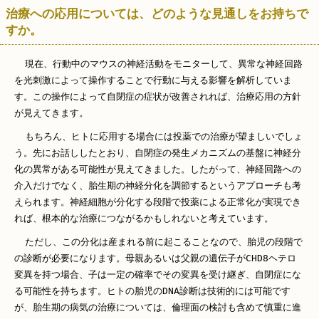
治療への応用については、どのような見通しをお持ちで
すか。
現在、行動中のマウスの神経活動をモニターして、異常な神経回路
を光刺激によって操作することで行動に与える影響を解析していま
す。この操作によって自閉症の症状が改善されれば、治療応用の方針
が見えてきます。
もちろん、ヒトに応用する場合には投薬での治療が望ましいでしょ
う。先にお話ししたとおり、自閉症の発生メカニズムの基盤に神経分
化の異常がある可能性が見えてきました。したがって、神経回路への
介入だけでなく、胎生期の神経分化を調節するというアプローチも考
えられます。神経細胞が分化する段階で投薬による正常化が実現でき
れば、根本的な治療につながるかもしれないと考えています。
ただし、この分化は産まれる前に起こることなので、胎児の段階で
の診断が必要になります。母親あるいは父親の遺伝子がCHD8ヘテロ
変異を持つ場合、子は一定の確率でその変異を受け継ぎ、自閉症にな
る可能性を持ちます。ヒトの胎児のDNA診断は技術的には可能です
が、胎生期の病気の治療については、倫理面の検討も含めて慎重に進